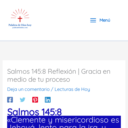
Ir
al
contenido
Menú
Salmos 145:8 Reflexión | Gracia en
medio de tu proceso
Deja un comentario
/
Lecturas de Hoy
Salmos 145:8
«Clemente y misericordioso es
Jehová, lento para la ira, y