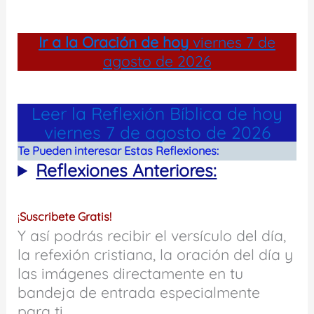
Ir a la
Oración de hoy
viernes 7 de
agosto de 2026
Leer la Reflexión Bíblica de hoy
viernes 7 de agosto de 2026
Te Pueden interesar Estas Reflexiones:
Reflexiones Anteriores:
¡
Suscribete Gratis!
Y así podrás recibir el versículo del día,
la refexión cristiana, la oración del día y
las imágenes directamente en tu
bandeja de entrada especialmente
para ti.