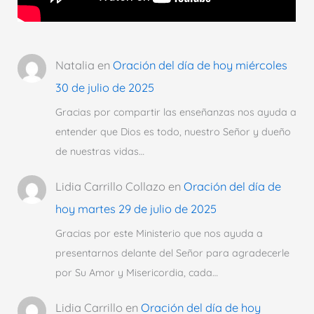
Natalia
en
Oración del día de hoy miércoles
30 de julio de 2025
Gracias por compartir las enseñanzas nos ayuda a
entender que Dios es todo, nuestro Señor y dueño
de nuestras vidas…
Lidia Carrillo Collazo
en
Oración del día de
hoy martes 29 de julio de 2025
Gracias por este Ministerio que nos ayuda a
presentarnos delante del Señor para agradecerle
por Su Amor y Misericordia, cada…
Lidia Carrillo
en
Oración del día de hoy