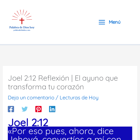
Ir
al
contenido
Menú
Joel 2:12 Reflexión | El ayuno que
transforma tu corazón
Deja un comentario
/
Lecturas de Hoy
Joel 2:12
«Por eso pues, ahora, dice
Jehová, convertíos a mí con