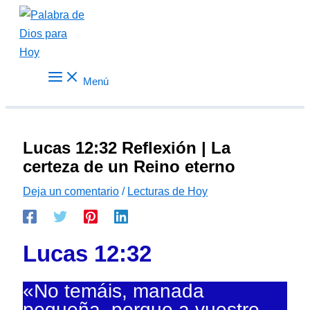
Ir
al
contenido
Menú
Lucas 12:32 Reflexión | La
certeza de un Reino eterno
Deja un comentario
/
Lecturas de Hoy
Lucas 12:32
«No temáis, manada
pequeña, porque a vuestro