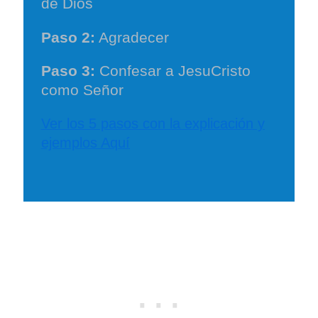
de Dios
Paso 2:
Agradecer
Paso 3:
Confesar a JesuCristo
como Señor
Ver los 5 pasos con la explicación y
ejemplos Aquí