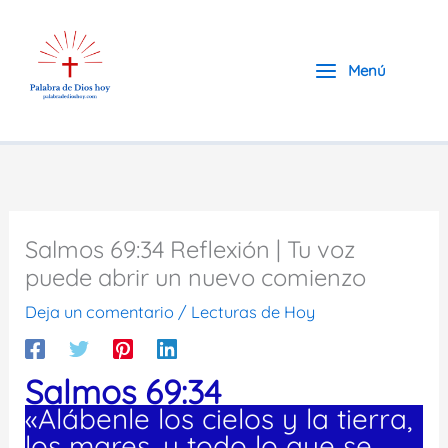
Ir
al
contenido
Menú
Salmos 69:34 Reflexión | Tu voz
puede abrir un nuevo comienzo
Deja un comentario
/
Lecturas de Hoy
Salmos 69:34
«Alábenle los cielos y la tierra,
los mares, y todo lo que se