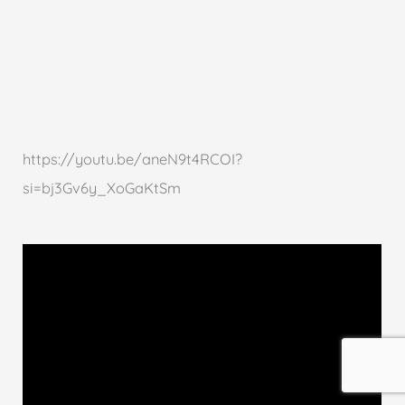
https://youtu.be/aneN9t4RCOI?
si=bj3Gv6y_XoGaKtSm