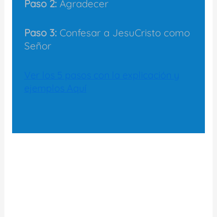
Paso 2:
Agradecer
Paso 3:
Confesar a JesuCristo como
Señor
Ver los 5 pasos con la explicación y
ejemplos Aquí