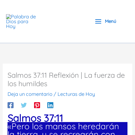
Ir
al
contenido
Menú
Salmos 37:11 Reflexión | La fuerza de
los humildes
Deja un comentario
/
Lecturas de Hoy
Salmos 37:11
«Pero los mansos heredarán
la tierra, y se recrearán con