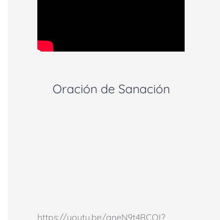
Oración de Sanación
https://youtu.be/aneN9t4RCOI?