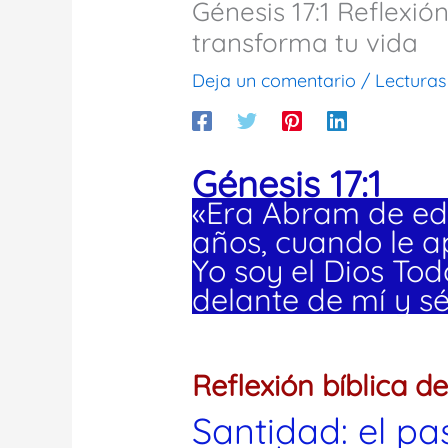
Génesis 17:1 Reflexió
transforma tu vida
Deja un comentario
/
Lecturas
Génesis 17:1
«Era Abram de ed
años, cuando le ap
Yo soy el Dios To
delante de mí y sé
Reflexión bíblica de
Santidad: el p