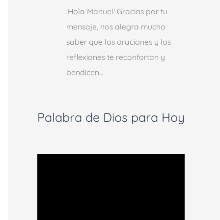
¡Hola Manuel! Gracias por tu
mensaje, nos alegra mucho
saber que las oraciones y las
reflexiones te reconfortan y
bendicen…
Palabra de Dios para Hoy