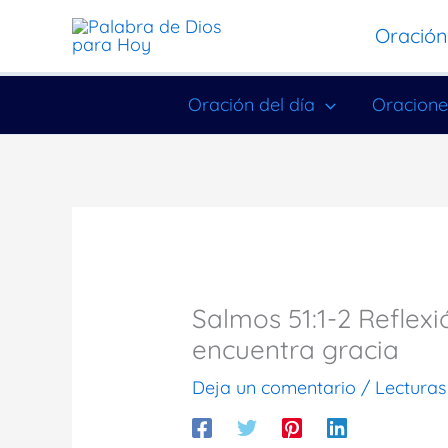
Ir
Oración
al
contenido
Oración del día
Oracione
Salmos 51:1-2 Reflexi
encuentra gracia
Deja un comentario
/
Lecturas