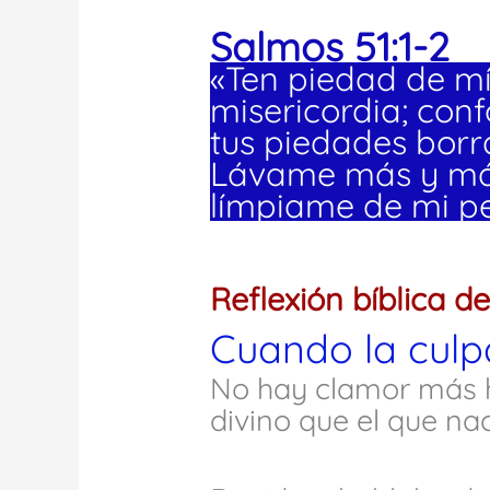
Salmos 51:1-2
«Ten piedad de mí
misericordia; conf
tus piedades borr
Lávame más y má
límpiame de mi p
Reflexión bíblica de
Cuando la culp
No hay clamor más 
divino que el que na