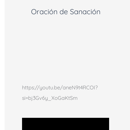
Oración de Sanación
https://youtu.be/aneN9t4RCOI?
si=bj3Gv6y_XoGaKtSm