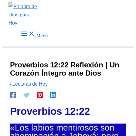
Ir
al
contenido
Menú
Proverbios 12:22 Reflexión | Un
Corazón Íntegro ante Dios
/
Lecturas de Hoy
Proverbios 12:22
«Los labios mentirosos son
abominación a Jehová; pero