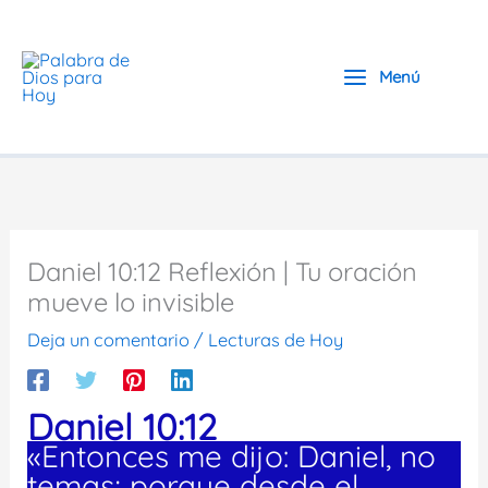
Ir
al
contenido
Menú
Daniel 10:12 Reflexión | Tu oración
mueve lo invisible
Deja un comentario
/
Lecturas de Hoy
Daniel 10:12
«Entonces me dijo: Daniel, no
temas; porque desde el