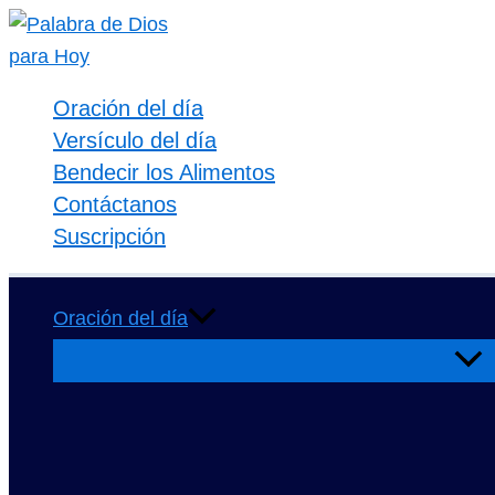
Ir
al
contenido
Oración del día
Versículo del día
Bendecir los Alimentos
Contáctanos
Suscripción
Oración del día