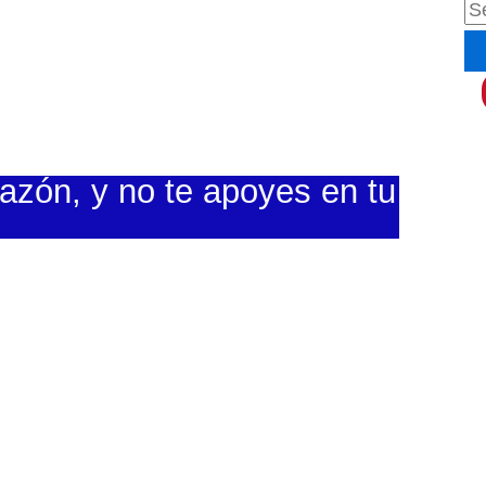
B
u
s
c
a
azón, y no te apoyes en tu
r
p
o
r
: