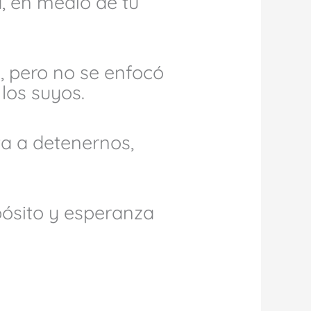
a, en medio de tu
z, pero no se enfocó
 los suyos.
ta a detenernos,
pósito y esperanza