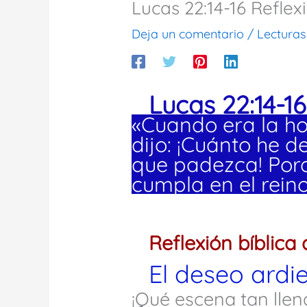
Lucas 22:14-16 Reflex
Deja un comentario
/
Lecturas
Lucas 22:14-16
«Cuando era la hor
dijo: ¡Cuánto he 
que padezca! Porq
cumpla en el reino
Reflexión bíblica 
El deseo ardi
¡Qué escena tan llen