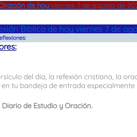
Oración de hoy
viernes 7 de agosto de 20
lexión Bíblica de hoy viernes 7 de ag
eflexiones:
ores:
rsículo del día, la refexión cristiana, la ora
en tu bandeja de entrada especialmente p
 Diario de Estudio y Oración.