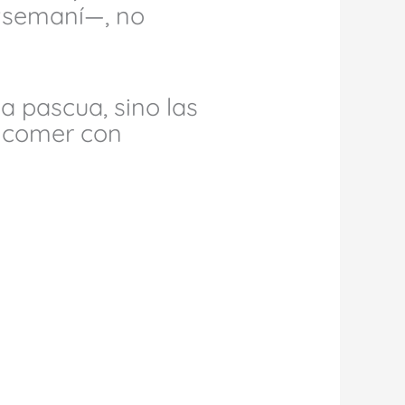
etsemaní—, no
la pascua, sino las
o comer con