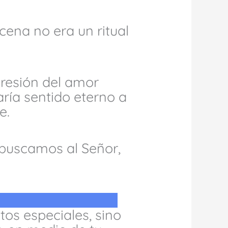
cena no era un ritual
xpresión del amor
aría sentido eterno a
e.
buscamos al Señor,
os especiales, sino