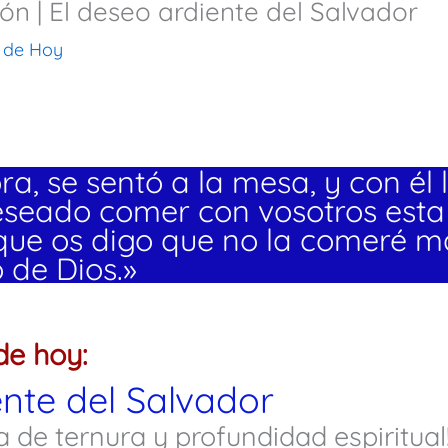
ión | El deseo ardiente del Salvador
 de Hoy
a, se sentó a la mesa, y con él l
deseado comer con vosotros est
ue os digo que no la comeré má
 de Dios.»
de hoy:
ente del Salvador
a de ternura y profundidad espiritual