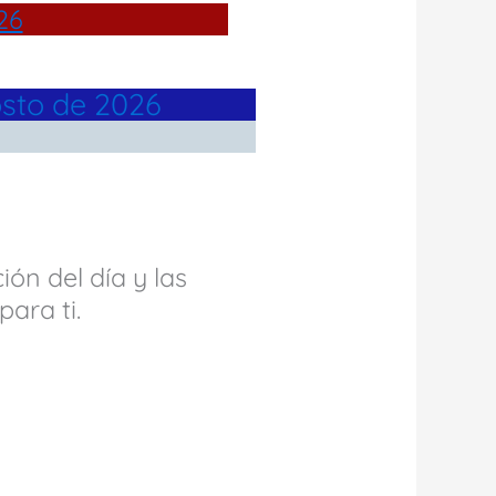
26
osto de 2026
ción del día y las
ara ti.