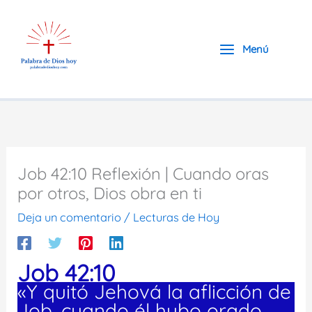
Ir
al
contenido
Menú
Job 42:10 Reflexión | Cuando oras
por otros, Dios obra en ti
Deja un comentario
/
Lecturas de Hoy
Job 42:10
«Y quitó Jehová la aflicción de
Job, cuando él hubo orado