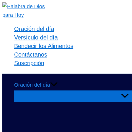
Ir
al
contenido
Oración del día
Versículo del día
Bendecir los Alimentos
Contáctanos
Suscripción
Oración del día