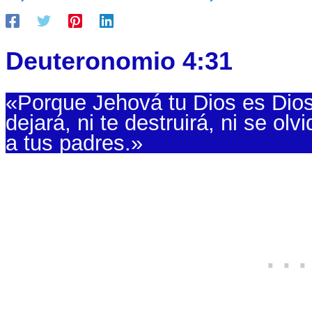
Deuteronomio 4:31
«Porque Jehová tu Dios es Dios
dejará, ni te destruirá, ni se olv
a tus padres.»