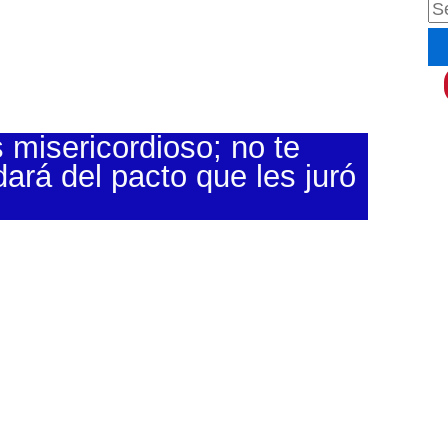
B
u
s
c
 misericordioso; no te
a
idará del pacto que les juró
r
p
o
r
: