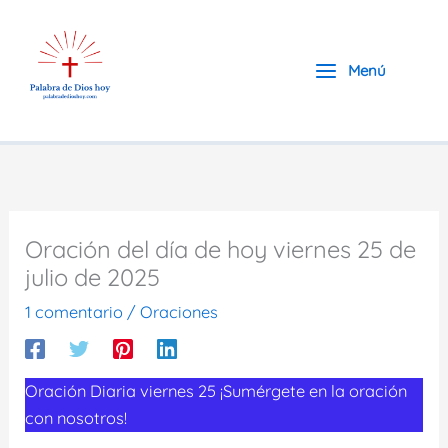
Ir
al
contenido
Menú
Oración del día de hoy viernes 25 de
julio de 2025
1 comentario
/
Oraciones
Oración Diaria viernes 25 ¡Sumérgete en la oración
con nosotros!