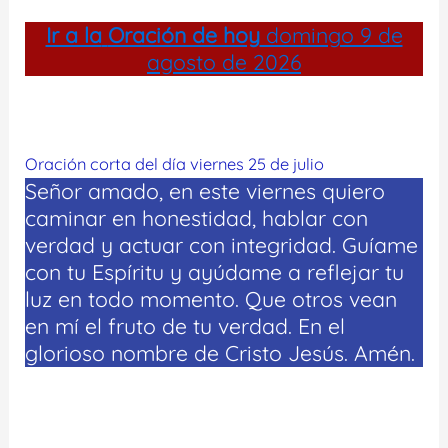
Ir a la
Oración de hoy
domingo 9 de
agosto de 2026
Oración corta del día viernes 25 de julio
Señor amado, en este viernes quiero
caminar en honestidad, hablar con
verdad y actuar con integridad. Guíame
con tu Espíritu y ayúdame a reflejar tu
luz en todo momento. Que otros vean
en mí el fruto de tu verdad. En el
glorioso nombre de Cristo Jesús. Amén.