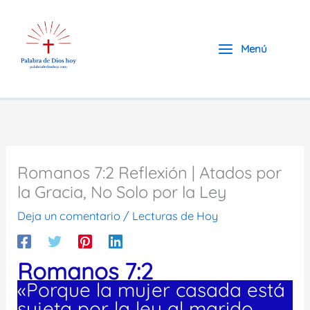
Ir
al
contenido
Menú
Romanos 7:2 Reflexión | Atados por
la Gracia, No Solo por la Ley
Deja un comentario
/
Lecturas de Hoy
Romanos 7:2
«Porque la mujer casada está
sujeta por la ley al marido