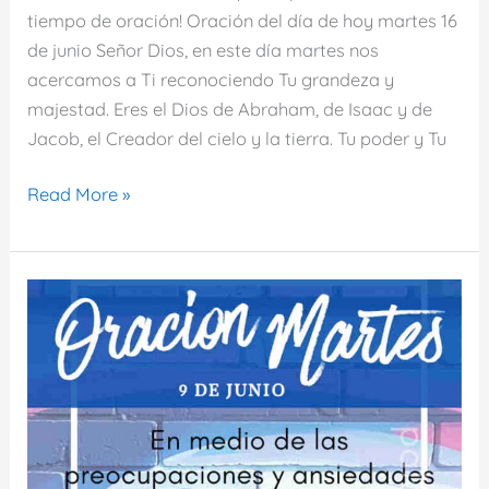
tiempo de oración! Oración del día de hoy martes 16
de junio Señor Dios, en este día martes nos
acercamos a Ti reconociendo Tu grandeza y
majestad. Eres el Dios de Abraham, de Isaac y de
Jacob, el Creador del cielo y la tierra. Tu poder y Tu
Oración
Read More »
del
día
de
hoy
martes
16
de
junio
de
2026