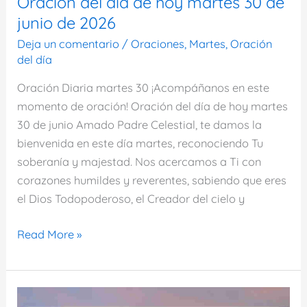
Oración del día de hoy martes 30 de
junio de 2026
Deja un comentario
/
Oraciones
,
Martes
,
Oración
del día
Oración Diaria martes 30 ¡Acompáñanos en este
momento de oración! Oración del día de hoy martes
30 de junio Amado Padre Celestial, te damos la
bienvenida en este día martes, reconociendo Tu
soberanía y majestad. Nos acercamos a Ti con
corazones humildes y reverentes, sabiendo que eres
el Dios Todopoderoso, el Creador del cielo y
Oración
Read More »
del
día
de