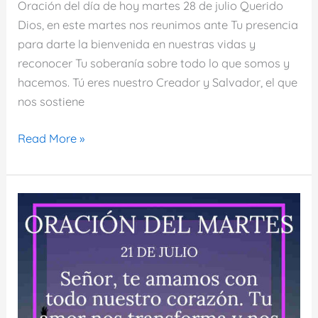
Oración del día de hoy martes 28 de julio Querido
Dios, en este martes nos reunimos ante Tu presencia
para darte la bienvenida en nuestras vidas y
reconocer Tu soberanía sobre todo lo que somos y
hacemos. Tú eres nuestro Creador y Salvador, el que
nos sostiene
Oración
Read More »
del
día
de
hoy
martes
28
de
julio
de