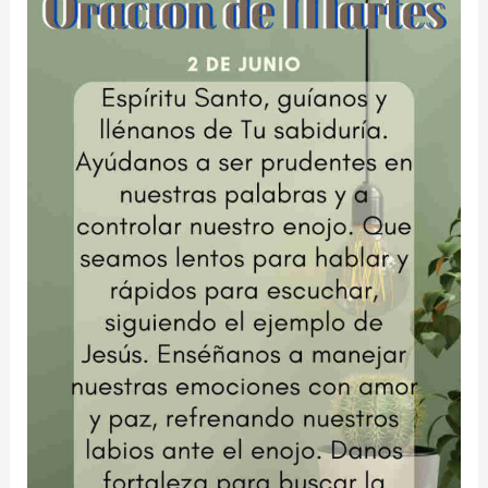
martes
9
de
junio
de
2026