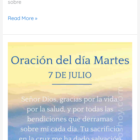
sobre
Oración
Read More »
del
día
de
hoy
martes
14
de
julio
de
2026