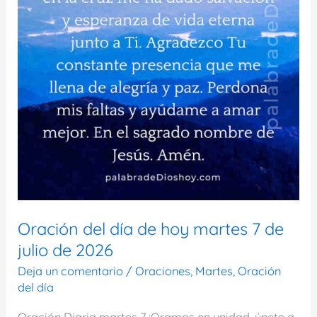
Oración del día de hoy martes 7 de
julio de 2026
Deja un comentario
/
Oraciones
,
Martes
,
Oración
del día
Oración Diaria martes 7 ¡Oramos en unidad, únete a