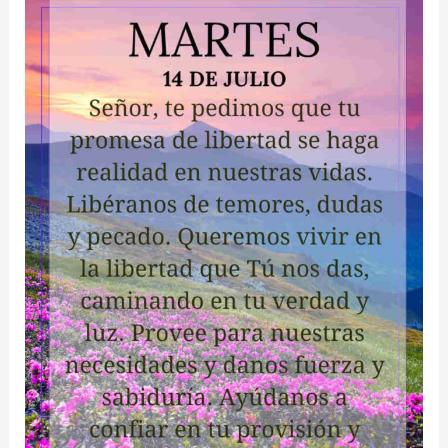
hoy
martes
21
de
julio
de
2026