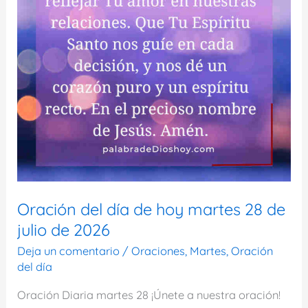
Oración del día de hoy martes 28 de
julio de 2026
Deja un comentario
/
Oraciones
,
Martes
,
Oración
del día
Oración Diaria martes 28 ¡Únete a nuestra oración!