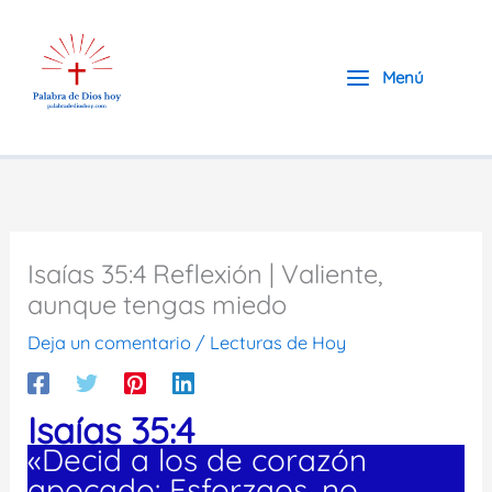
Ir
al
contenido
Menú
Isaías 35:4 Reflexión | Valiente,
aunque tengas miedo
Deja un comentario
/
Lecturas de Hoy
Isaías 35:4
«Decid a los de corazón
apocado: Esforzaos, no