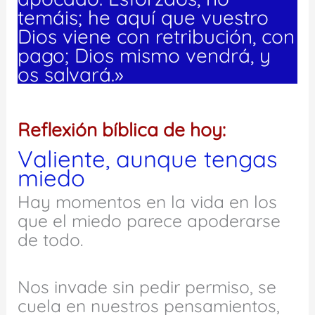
temáis; he aquí que vuestro
Dios viene con retribución, con
pago; Dios mismo vendrá, y
os salvará.»
Reflexión bíblica de hoy:
Valiente, aunque tengas
miedo
Hay momentos en la vida en los
que el miedo parece apoderarse
de todo.
Nos invade sin pedir permiso, se
cuela en nuestros pensamientos,