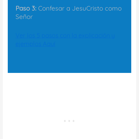
Paso 3:
Confesar a JesuCristo como
Señor
Ver los 5 pasos con la explicación y
ejemplos Aquí