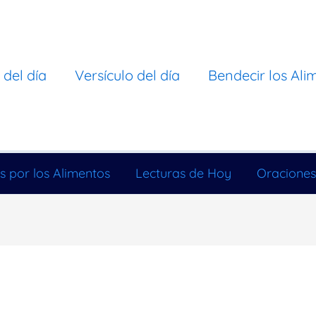
 del día
Versículo del día
Bendecir los Ali
s por los Alimentos
Lecturas de Hoy
Oraciones