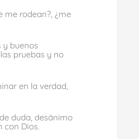
que me rodean?, ¿me
s y buenos
las pruebas y no
minar en la verdad,
 de duda, desánimo
n con Dios.