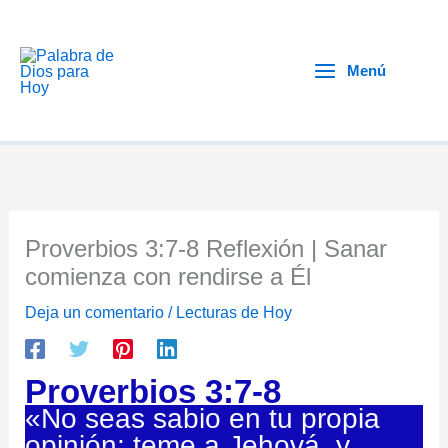
Ir
al
contenido
Menú
Proverbios 3:7-8 Reflexión | Sanar
comienza con rendirse a Él
Deja un comentario
/
Lecturas de Hoy
Proverbios 3:7-8
«No seas sabio en tu propia
opinión; teme a Jehová, y