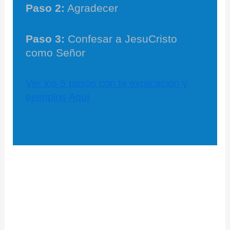
Paso 2:
Agradecer
Paso 3:
Confesar a JesuCristo
como Señor
Ver los 5 pasos con la explicación y
ejemplos Aquí