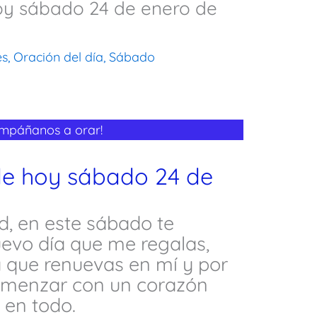
oy sábado 24 de enero de
es
,
Oración del día
,
Sábado
ompáñanos a orar!
de hoy sábado 24 de
d, en este sábado te
evo día que me regalas,
da que renuevas en mí y por
omenzar con un corazón
 en todo.