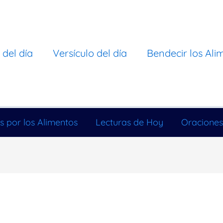
 del día
Versículo del día
Bendecir los Ali
s por los Alimentos
Lecturas de Hoy
Oraciones