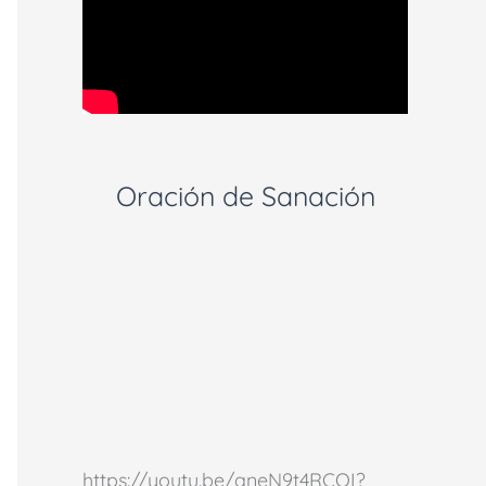
Oración de Sanación
https://youtu.be/aneN9t4RCOI?