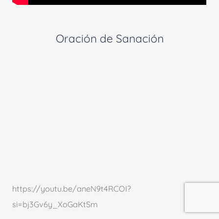
Oración de Sanación
https://youtu.be/aneN9t4RCOI?
si=bj3Gv6y_XoGaKtSm