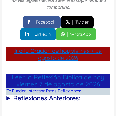
Tal vez alguien necesita leer esto hoy. ¡Anímate a
compartirlo!
Facebook
Twitter
Linkedin
WhatsApp
Ir a la
Oración de hoy
viernes 7 de
agosto de 2026
Leer la Reflexión Bíblica de hoy
viernes 7 de agosto de 2026
Te Pueden interesar Estas Reflexiones:
Reflexiones Anteriores: