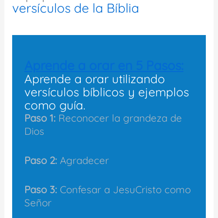
versículos de la Bíblia
Aprende a orar en 5 Pasos:
Aprende a orar utilizando
versículos bíblicos y ejemplos
como guía.
Paso 1:
Reconocer la grandeza de
Dios
Paso 2:
Agradecer
Paso 3:
Confesar a JesuCristo como
Señor