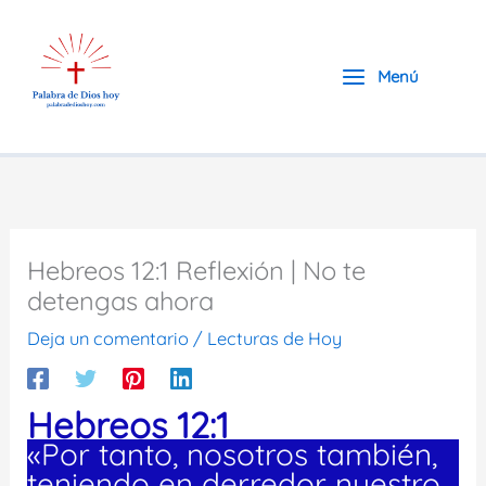
Ir
al
contenido
Menú
Hebreos 12:1 Reflexión | No te
detengas ahora
Deja un comentario
/
Lecturas de Hoy
Hebreos 12:1
«Por tanto, nosotros también,
teniendo en derredor nuestro