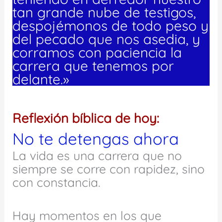
tan grande nube de testigos,
despojémonos de todo peso y
del pecado que nos asedia, y
corramos con paciencia la
carrera que tenemos por
delante.»
Reflexión bíblica de hoy:
No te detengas ahora
La vida es una carrera que no
siempre se corre con rapidez, sino
con constancia.
Hay momentos en los que