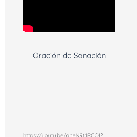
Oración de Sanación
https://youtu.be/aneN9t4RCOI?