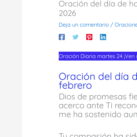
Oración del día de h
2026
Deja un comentario
/
Oracion
Oración Diaria martes 24 ¡Ven
Oración del día 
febrero
Dios de promesas fie
acerco ante Ti recon
me ha sostenido aun
Tu compasión ha si