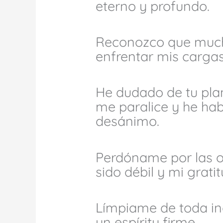
eterno y profundo.
Reconozco que much
enfrentar mis cargas
He dudado de tu plan
me paralice y he ha
desánimo.
Perdóname por las o
sido débil y mi grati
Límpiame de toda in
un espíritu firme.