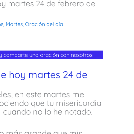
oy martes 24 de febrero de
es
,
Martes
,
Oración del día
 y comparte una oración con nosotros!
de hoy martes 24 de
les, en este martes me
ociendo que tu misericordia
 cuando no lo he notado.
do más grande que mis