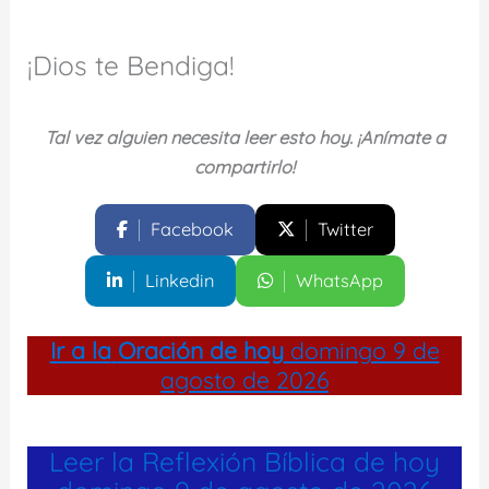
¡Dios te Bendiga!
Tal vez alguien necesita leer esto hoy. ¡Anímate a
compartirlo!
Facebook
Twitter
Linkedin
WhatsApp
Ir a la
Oración de hoy
domingo 9 de
agosto de 2026
Leer la Reflexión Bíblica de hoy