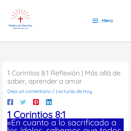
Ir
al
contenido
Menú
1 Corintios 8:1 Reflexión | Más allá de
saber, aprender a amar
Deja un comentario
/
Lecturas de Hoy
1 Corintios 8:1
«En cuanto a lo sacrificado a
los ídolos, sabemos que todos