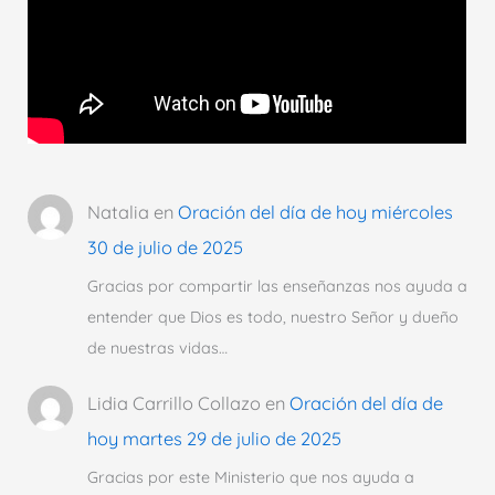
Natalia
en
Oración del día de hoy miércoles
30 de julio de 2025
Gracias por compartir las enseñanzas nos ayuda a
entender que Dios es todo, nuestro Señor y dueño
de nuestras vidas…
Lidia Carrillo Collazo
en
Oración del día de
hoy martes 29 de julio de 2025
Gracias por este Ministerio que nos ayuda a