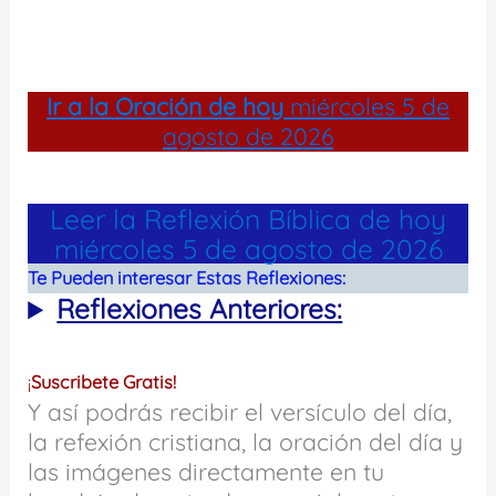
Ir a la
Oración de hoy
miércoles 5 de
agosto de 2026
Leer la Reflexión Bíblica de hoy
miércoles 5 de agosto de 2026
Te Pueden interesar Estas Reflexiones:
Reflexiones Anteriores:
¡
Suscribete Gratis!
Y así podrás recibir el versículo del día,
la refexión cristiana, la oración del día y
las imágenes directamente en tu