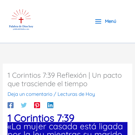
Ir
al
contenido
Menú
1 Corintios 7:39 Reflexión | Un pacto
que trasciende el tiempo
Deja un comentario
/
Lecturas de Hoy
1 Corintios 7:39
«La mujer casada está ligada
por la ley mientras su marido