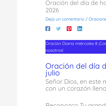
Oración del día de ho
2026
Deja un comentario
/
Oracion
Oración Diaria miércoles 8 ¡Co
nosotros!
Oración del día 
julio
Señor Dios, en este 
con un corazón lleno
Reconozco Tu grande