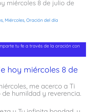
y miércoles 8 de julio de
es
,
Miércoles
,
Oración del día
mparte tu fe a través de la oración con
de hoy miércoles 8 de
miércoles, me acerco a Ti
 de humildad y reverencia.
za y Tu infinita bondad, y