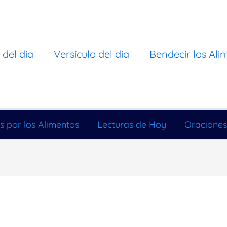
 del día
Versículo del día
Bendecir los Ali
s por los Alimentos
Lecturas de Hoy
Oraciones