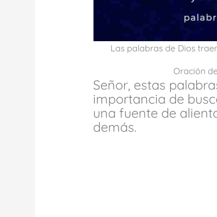
Las palabras de Dios traen
Oración del
Señor, estas palabr
importancia de busca
una fuente de alient
demás.