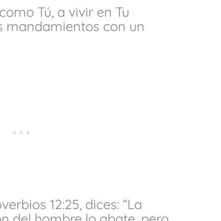
omo Tú, a vivir en Tu
us mandamientos con un
verbios 12:25, dices: “La
n del hombre lo abate, pero