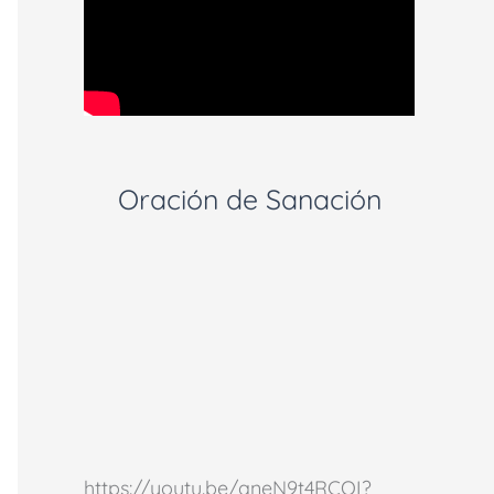
Oración de Sanación
https://youtu.be/aneN9t4RCOI?