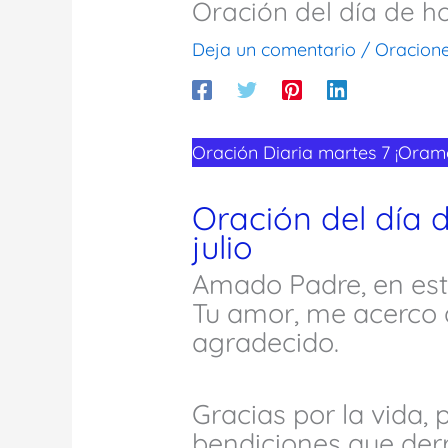
Oración del día de h
Deja un comentario
/
Oracion
Oración Diaria martes 7 ¡Oramo
Oración del día 
julio
Amado Padre, en este
Tu amor, me acerco 
agradecido.
Gracias por la vida, 
bendiciones que der