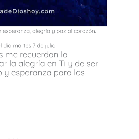
 esperanza, alegría y paz al corazón.
 día martes 7 de julio
as me recuerdan la
r la alegría en Ti y de ser
o y esperanza para los