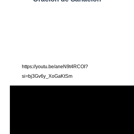
https://youtu.be/aneN9t4RCOI?
si=bj3Gv6y_XoGaKtSm