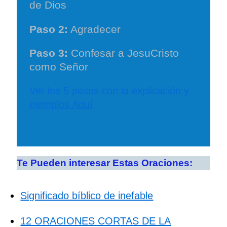
de Dios
Paso 2:
Agradecer
Paso 3:
Confesar a JesuCristo
como Señor
Ver los 5 pasos con la explicación y
ejemplos Aquí
Te Pueden interesar Estas Oraciones:
Significado bíblico de inefable
12 ORACIONES CORTAS DE LA