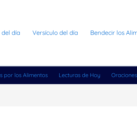
 del día
Versículo del día
Bendecir los Ali
s por los Alimentos
Lecturas de Hoy
Oraciones