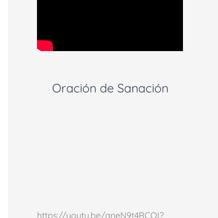
Oración de Sanación
https://youtu.be/aneN9t4RCOI?