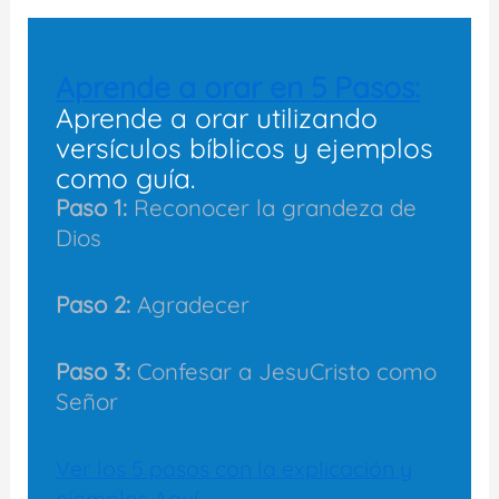
Aprende a orar en 5 Pasos:
Aprende a orar utilizando
versículos bíblicos y ejemplos
como guía.
Paso 1:
Reconocer la grandeza de
Dios
Paso 2:
Agradecer
Paso 3:
Confesar a JesuCristo como
Señor
Ver los 5 pasos con la explicación y
ejemplos Aquí