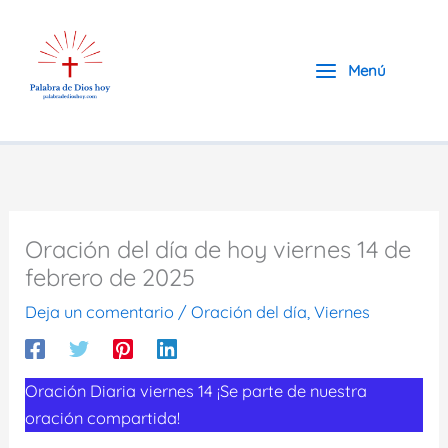
Ir
al
contenido
Menú
Oración del día de hoy viernes 14 de
febrero de 2025
Deja un comentario
/
Oración del día
,
Viernes
Oración Diaria viernes 14 ¡Se parte de nuestra
oración compartida!