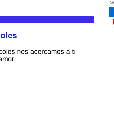
B
u
s
c
coles
a
r
coles nos acercamos a ti
p
 amor.
o
r
: