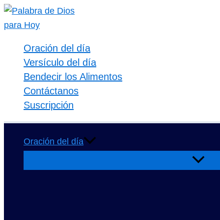
Ir
al
contenido
Oración del día
Versículo del día
Bendecir los Alimentos
Contáctanos
Suscripción
Oración del día