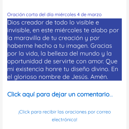
Oración corta del día miércoles 4 de marzo
Dios creador de todo lo visible e
invisible, en este miércoles te alabo por
la maravilla de tu creación y por
haberme hecho a tu imagen. Gracias
por la vida, la belleza del mundo y la
oportunidad de servirte con amor. Que
mi existencia honre tu diseño divino. En
el glorioso nombre de Jesús. Amén.
Click aquí para dejar un comentario
…
¡Click para recibir las oraciones por correo
electrónico!