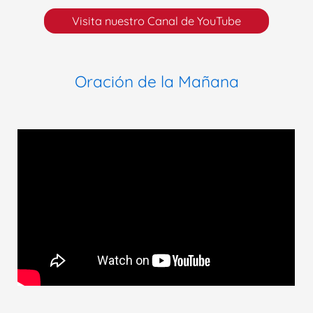
c
Visita nuestro Canal de YouTube
a
r
Oración de la Mañana
p
o
r
: