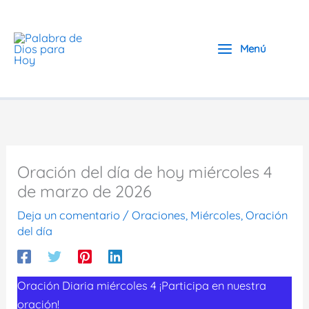
Ir
al
contenido
Menú
Oración del día de hoy miércoles 4
de marzo de 2026
Deja un comentario
/
Oraciones
,
Miércoles
,
Oración
del día
Oración Diaria miércoles 4 ¡Participa en nuestra
oración!