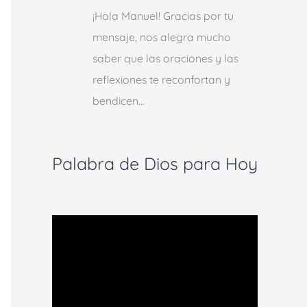
¡Hola Manuel! Gracias por tu
mensaje, nos alegra mucho
saber que las oraciones y las
reflexiones te reconfortan y
bendicen…
Palabra de Dios para Hoy