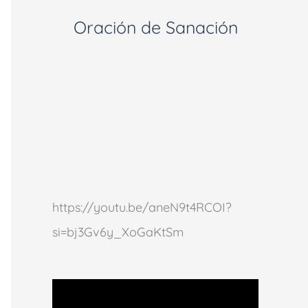
Oración de Sanación
https://youtu.be/aneN9t4RCOI?
si=bj3Gv6y_XoGaKtSm