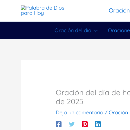
Ir
Oración
al
contenido
Oración del día
Oracione
Oración del día de 
de 2025
Deja un comentario
/
Oración 