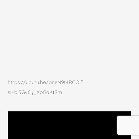
https://youtu.be/aneN9t4RCOI?
si=bj3Gv6y_XoGaKtSm