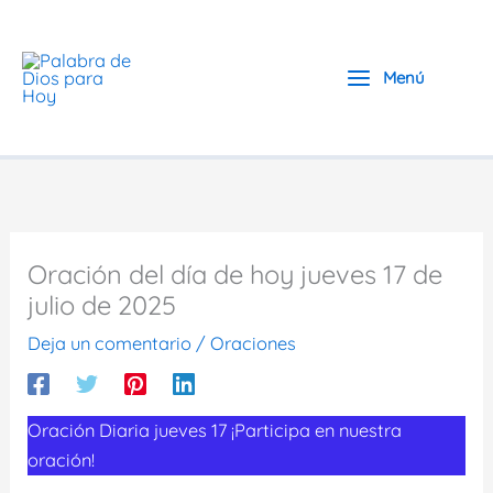
Ir
al
contenido
Menú
Oración del día de hoy jueves 17 de
julio de 2025
Deja un comentario
/
Oraciones
Oración Diaria jueves 17 ¡Participa en nuestra
oración!