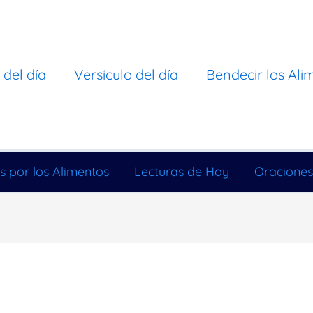
 del día
Versículo del día
Bendecir los Ali
s por los Alimentos
Lecturas de Hoy
Oraciones