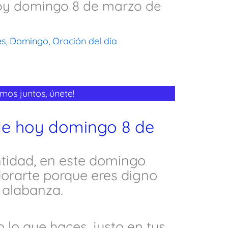
hoy domingo 8 de marzo de
es
,
Domingo
,
Oración del día
mos juntos, únete!
de hoy domingo 8 de
antidad, en este domingo
dorarte porque eres digno
 alabanza.
 lo que haces, justo en tus