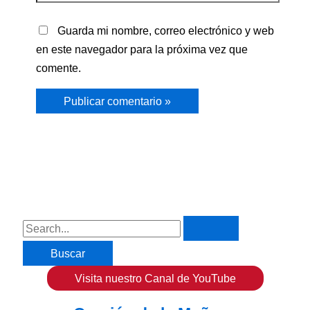
Guarda mi nombre, correo electrónico y web
en este navegador para la próxima vez que
comente.
B
u
s
Visita nuestro Canal de YouTube
c