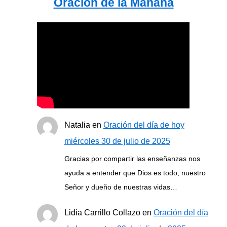
Oración de la Mañana
a
r
p
o
r
:
Natalia
en
Oración del día de hoy
miércoles 30 de julio de 2025
Gracias por compartir las enseñanzas nos
ayuda a entender que Dios es todo, nuestro
Señor y dueño de nuestras vidas…
Lidia Carrillo Collazo
en
Oración del día