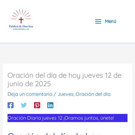
Ir
al
contenido
Menú
Oración del día de hoy jueves 12 de
junio de 2025
Deja un comentario
/
Jueves
,
Oración del día
Oración Diaria jueves 12 ¡Oramos juntos, únete!