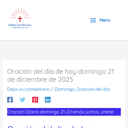
Ir
al
contenido
Menú
Oración del día de hoy domingo 21
de diciembre de 2025
Deja un comentario
/
Domingo
,
Oración del día
Oración Diaria domingo 21 ¡Oramos juntos, únete!