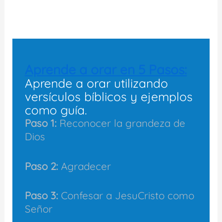
Aprende a orar en 5 Pasos:
Aprende a orar utilizando
versículos bíblicos y ejemplos
como guía.
Paso 1:
Reconocer la grandeza de
Dios
Paso 2:
Agradecer
Paso 3:
Confesar a JesuCristo como
Señor