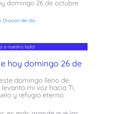
hoy domingo 26 de octubre
o
,
Oración del día
a a nuestro lado!
 de hoy domingo 26 de
este domingo lleno de
 levanto mi voz hacia Ti,
elo y refugio eterno.
or, es más grande que las