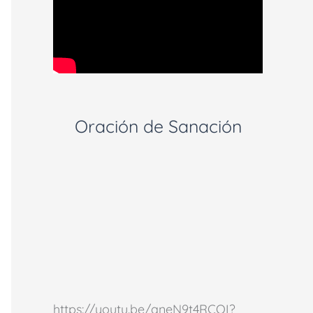
Oración de Sanación
https://youtu.be/aneN9t4RCOI?