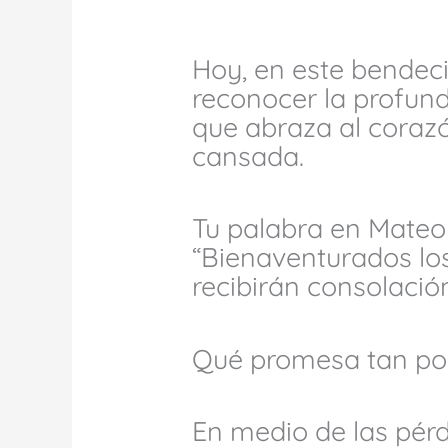
Hoy, en este bendec
reconocer la profun
que abraza al corazó
cansada.
Tu palabra en Mateo
“Bienaventurados los
recibirán consolación
Qué promesa tan pod
En medio de las pérd