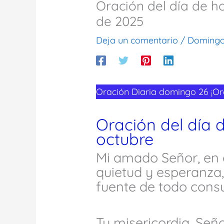
Oración del día de 
de 2025
Deja un comentario
/
Doming
Oración Diaria domingo 26 ¡Or
Oración del día
octubre
Mi amado Señor, en 
quietud y esperanza,
fuente de todo consu
Tu misericordia, Señ