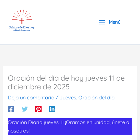
Ir
al
contenido
Menú
Oración del día de hoy jueves 11 de
diciembre de 2025
Deja un comentario
/
Jueves
,
Oración del día
Oración Diaria jueves 11 ¡Oramos en unidad, únete a
nosotros!