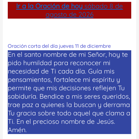
Ir a la
Oración de hoy
sábado 8 de
agosto de 2026
Oración corta del día jueves 11 de diciembre
En el santo nombre de mi Señor, hoy te
pido humildad para reconocer mi
necesidad de Ti cada día. Guía mis
pensamientos, fortalece mi espíritu y
permite que mis decisiones reflejen Tu
sabiduría. Bendice a mis seres queridos,
trae paz a quienes la buscan y derrama
Tu gracia sobre todo aquel que clama a
Ti. En el precioso nombre de Jesús.
Amén.