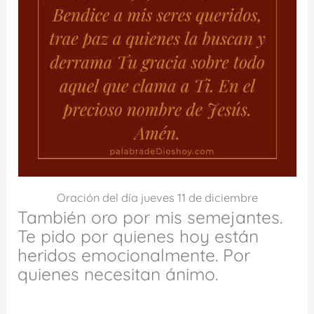
Oración del día jueves 11 de diciembre
También oro por mis semejantes.
Te pido por quienes hoy están
heridos emocionalmente. Por
quienes necesitan ánimo.