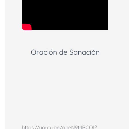
Oración de Sanación
https://youtu.be/aneN9t4RCOI?