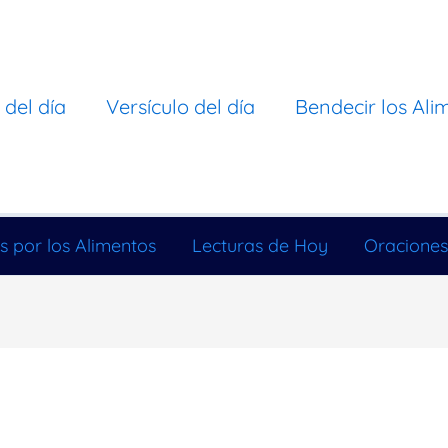
 del día
Versículo del día
Bendecir los Ali
s por los Alimentos
Lecturas de Hoy
Oraciones