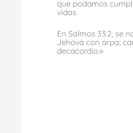
que podamos cumplir
vidas.
En Salmos 33:2, se n
Jehová con arpa; can
decacordio.»