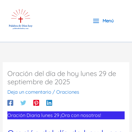
Ir
al
contenido
Menú
Oración del día de hoy lunes 29 de
septiembre de 2025
Deja un comentario
/
Oraciones
Oración Diaria lunes 29 ¡Ora con nosotros!