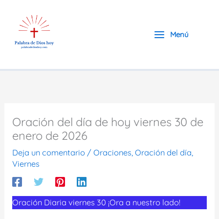
Ir
al
contenido
Menú
Oración del día de hoy viernes 30 de
enero de 2026
Deja un comentario
/
Oraciones
,
Oración del día
,
Viernes
Oración Diaria viernes 30 ¡Ora a nuestro lado!