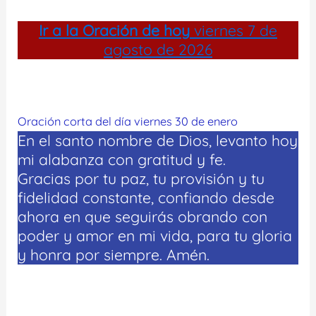
Ir a la
Oración de hoy
viernes 7 de
agosto de 2026
Oración corta del día viernes 30 de enero
En el santo nombre de Dios, levanto hoy
mi alabanza con gratitud y fe.
Gracias por tu paz, tu provisión y tu
fidelidad constante, confiando desde
ahora en que seguirás obrando con
poder y amor en mi vida, para tu gloria
y honra por siempre. Amén.