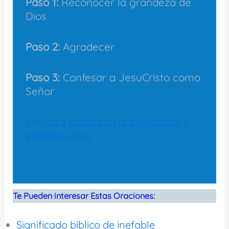
Paso 1:
Reconocer la grandeza de
Dios
Paso 2:
Agradecer
Paso 3:
Confesar a JesuCristo como
Señor
Ver los 5 pasos con la explicación y
ejemplos Aquí
Te Pueden interesar Estas Oraciones:
Significado bíblico de inefable