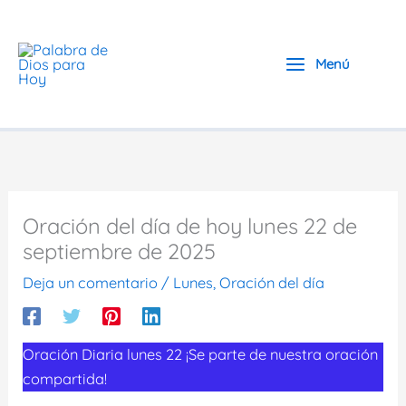
Ir
al
contenido
Menú
Oración del día de hoy lunes 22 de
septiembre de 2025
Deja un comentario
/
Lunes
,
Oración del día
Oración Diaria lunes 22 ¡Se parte de nuestra oración
compartida!