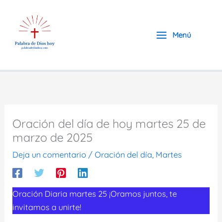
Ir
al
contenido
Menú
Oración del día de hoy martes 25 de
marzo de 2025
Deja un comentario
/
Oración del día
,
Martes
Oración Diaria martes 25 ¡Oramos juntos, te
invitamos a unirte!