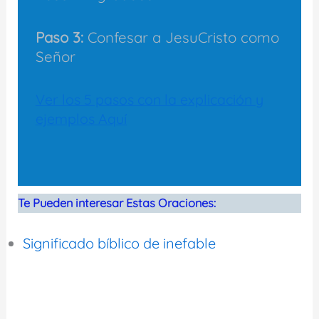
Paso 3:
Confesar a JesuCristo como
Señor
Ver los 5 pasos con la explicación y
ejemplos Aquí
Te Pueden interesar Estas Oraciones:
Significado bíblico de inefable