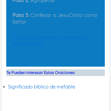
Paso 2:
Agradecer
Paso 3:
Confesar a JesuCristo como
Señor
Ver los 5 pasos con la explicación y
ejemplos Aquí
Te Pueden interesar Estas Oraciones:
Significado bíblico de inefable