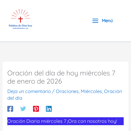
Ir
al
contenido
Menú
Oración del día de hoy miércoles 7
de enero de 2026
Deja un comentario
/
Oraciones
,
Miércoles
,
Oración
del día
Oración Diaria miércoles 7 ¡Ora con nosotros hoy!