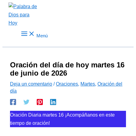
Ir
al
contenido
Menú
Oración del día de hoy martes 16
de junio de 2026
Deja un comentario
/
Oraciones
,
Martes
,
Oración del
día
Oración Diaria martes 16 ¡Acompáñanos en este
tiempo de oración!