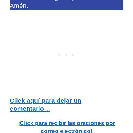
Amén.
Click aquí para dejar un
comentario
…
¡Click para recibir las oraciones por
correo electrónico!