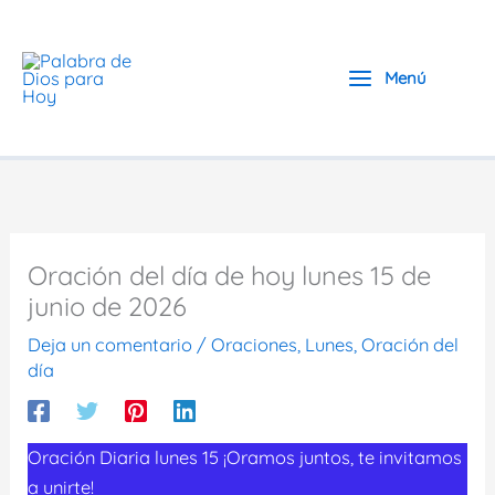
Ir
al
contenido
Menú
Oración del día de hoy lunes 15 de
junio de 2026
Deja un comentario
/
Oraciones
,
Lunes
,
Oración del
día
Oración Diaria lunes 15 ¡Oramos juntos, te invitamos
a unirte!