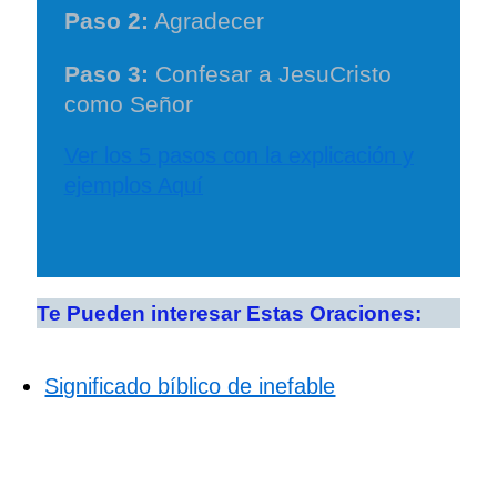
Paso 2:
Agradecer
Paso 3:
Confesar a JesuCristo
como Señor
Ver los 5 pasos con la explicación y
ejemplos Aquí
Te Pueden interesar Estas Oraciones:
Significado bíblico de inefable