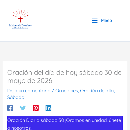
Ir
al
contenido
Menú
Oración del día de hoy sábado 30 de
mayo de 2026
Deja un comentario
/
Oraciones
,
Oración del día
,
Sábado
Oración Diaria sábado 30 ¡Oramos en unidad, únete
a nosotros!