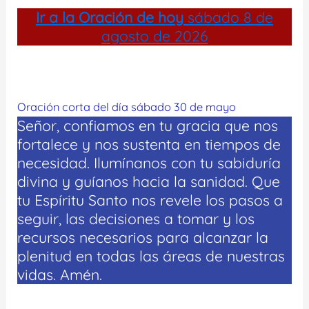
Ir a la
Oración de hoy
sábado 8 de
agosto de 2026
Oración corta del día sábado 30 de mayo
Señor, confiamos en tu gracia que nos
fortalece y nos sustenta en tiempos de
necesidad. Ilumínanos con tu sabiduría
divina y guíanos hacia la sanidad. Que
tu Espíritu Santo nos revele los pasos a
seguir, las decisiones a tomar y los
recursos necesarios para alcanzar la
plenitud en todas las áreas de nuestras
vidas. Amén.