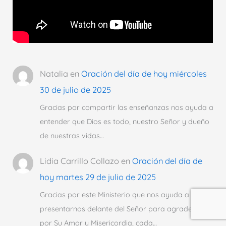
Natalia
en
Oración del día de hoy miércoles
30 de julio de 2025
Gracias por compartir las enseñanzas nos ayuda a
entender que Dios es todo, nuestro Señor y dueño
de nuestras vidas…
Lidia Carrillo Collazo
en
Oración del día de
hoy martes 29 de julio de 2025
Gracias por este Ministerio que nos ayuda a
presentarnos delante del Señor para agradecerle
por Su Amor y Misericordia, cada…