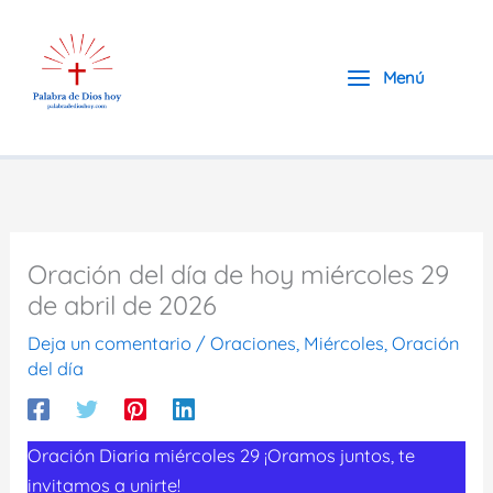
Ir
al
contenido
Menú
Oración del día de hoy miércoles 29
de abril de 2026
Deja un comentario
/
Oraciones
,
Miércoles
,
Oración
del día
Oración Diaria miércoles 29 ¡Oramos juntos, te
invitamos a unirte!