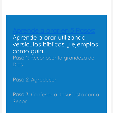
Aprende a orar en 5 Pasos:
Aprende a orar utilizando
versículos bíblicos y ejemplos
como guía.
Paso 1:
Reconocer la grandeza de
Dios
Paso 2:
Agradecer
Paso 3:
Confesar a JesuCristo como
Señor